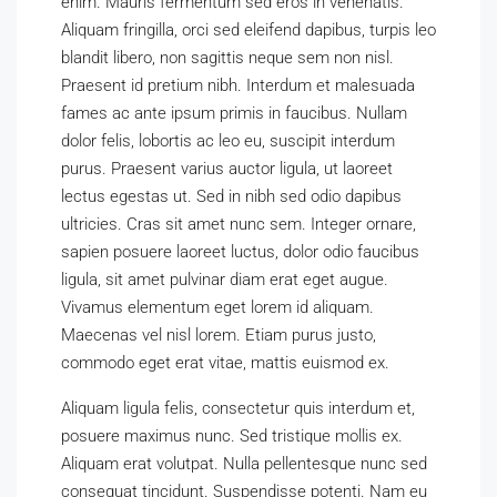
enim. Mauris fermentum sed eros in venenatis.
Aliquam fringilla, orci sed eleifend dapibus, turpis leo
blandit libero, non sagittis neque sem non nisl.
Praesent id pretium nibh. Interdum et malesuada
fames ac ante ipsum primis in faucibus. Nullam
dolor felis, lobortis ac leo eu, suscipit interdum
purus. Praesent varius auctor ligula, ut laoreet
lectus egestas ut. Sed in nibh sed odio dapibus
ultricies. Cras sit amet nunc sem. Integer ornare,
sapien posuere laoreet luctus, dolor odio faucibus
ligula, sit amet pulvinar diam erat eget augue.
Vivamus elementum eget lorem id aliquam.
Maecenas vel nisl lorem. Etiam purus justo,
commodo eget erat vitae, mattis euismod ex.
Aliquam ligula felis, consectetur quis interdum et,
posuere maximus nunc. Sed tristique mollis ex.
Aliquam erat volutpat. Nulla pellentesque nunc sed
consequat tincidunt. Suspendisse potenti. Nam eu